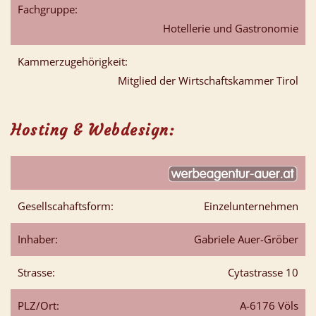
Fachgruppe:
Hotellerie und Gastronomie
Kammerzugehörigkeit:
Mitglied der Wirtschaftskammer Tirol
Hosting & Webdesign:
Gesellscahaftsform:
Einzelunternehmen
Inhaber:
Gabriele Auer-Gröber
Strasse:
Cytastrasse 10
PLZ/Ort:
A-6176 Völs