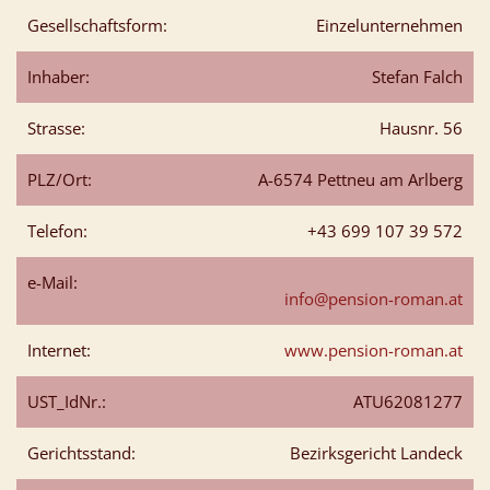
Gesellschaftsform:
Einzelunternehmen
Inhaber:
Stefan Falch
Strasse:
Hausnr. 56
PLZ/Ort:
A-6574 Pettneu am Arlberg
Telefon:
+43 699 107 39 572
e-Mail:
info@pension-roman.at
Internet:
www.pension-roman.at
UST_IdNr.:
ATU62081277
Gerichtsstand:
Bezirksgericht Landeck