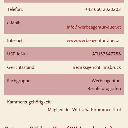
Telefon:
+43 660 2020203
e-Mail:
info@werbeagentur-auer.at
Internet:
www.werbeagentur-auer.at
UST_IdNr.:
ATU57547756
Gerichtsstand:
Bezirksgericht Innsbruck
Fachgruppe:
Werbeagentur,
Berufsfotografen
Kammerzugehörigkeit:
Mitglied der Wirtschaftskammer Tirol